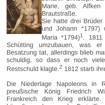
Marie, geb. Alfken
Brautstraße.
Sie hatte drei Brüde
und Johann *1797) 
1
Maria *1794)
. 1811 
Schütting umzubauen, was er 
Besatzung tat, allerdings blieb 
schuldig, so dass er noch viel
2
Restschuld klagte.
1812 starb ihr
Die Niederlage Napoleons in R
preußische König Friedrich Wi
Frankreich den Krieg erklärte