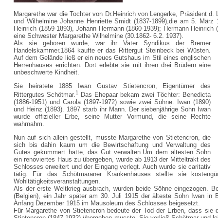
Margarethe war die Tochter von Dr.Heinrich von Lengerke, Präsident d. 
und Wilhelmine Johanne Henriette Smidt (1837-1899),die am 5. März 1
Heinrich (1859-1893), Johann Hermann (1860-1939); Hermann Heinrich 
eine Schwester Margarethe Wilhelmine (30.1862- 6.2. 1937).
Als sie geboren wurde, war ihr Vater Syndikus der Bremer
Handelskammer.1864 kaufte er das Rittergut Steinbeck bei Wüsten.
Auf dem Gelände ließ er ein neues Gutshaus im Stil eines englischen
Herrenhauses errichten. Dort erlebte sie mit ihren drei Brüdern eine
unbeschwerte Kindheit.
Sie heiratete 1885 Iwan Gustav Stietencron, Eigentümer des
1
Rittergutes Schötmar.
Das Ehepaar bekam zwei Töchter: Benedicta
(1886-1951) und Carola (1897-1972) sowie zwei Söhne: Iwan (1890)
und Heinz (1893). 1897 starb ihr Mann. Der siebenjährige Sohn Iwan
wurde offizieller Erbe, seine Mutter Vormund, die seine Rechte
wahrnahm.
Nun auf sich allein gestellt, musste Margarethe von Stietencron, die
sich bis dahin kaum um die Bewirtschaftung und Verwaltung des
Gutes gekümmert hatte, das Gut verwalten.Um dem ältesten Sohn
ein renoviertes Haus zu übergeben, wurde ab 1913 der Mitteltrakt des
Schlosses erweitert und der Eingang verlegt. Auch wurde sie caritativ
tätig: Für das Schötmaraner Krankenhauses stellte sie kostengün
Wohltätigkeitsveranstaltungen.
Als der erste Weltkrieg ausbrach, wurden beide Söhne eingezogen. Be
(Belgien), ein Jahr später am 30. Juli 1915 der älteste Sohn Iwan in
Anfang Dezember 1915 im Mausoleum des Schlosses beigesetzt.
Für Margarethe von Stietencron bedeute der Tod der Erben, dass sie d
Stietencron (1847-1932) übergeben musste. Sie verließ Schötmar und le