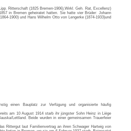
Lipp. Ritterschaft (1825 Bremen-1906),Wirkl. Geh. Rat, Excellenz)
857 in Bremen geheiratet hatten. Sie hatte vier Brüder: Johann
(1864-1900) und Hans Wilhelm Otto von Lengerke (1874-1933)und
stig einen Bauplatz zur Verfügung und organisierte häufig
reits am 10 August 1914 starb ihr jüngster Sohn Heinz in Liège
 Bauska/Lettland. Beide wurden in einer gemeinsamen Trauerfeier
as Rittergut laut Familienvertrag an ihren Schwager Hartwig von
bte fortan in Bremen, wo sie am 6.Februar 1937 starb. Beigesetzt